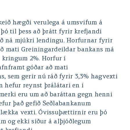
skeið hægði verulega á umsvifum á
þó til þess að þrátt fyrir krefjandi
 ná mjúkri lendingu. Horfurnar fyrir
að mati Greiningardeildar bankans má
í kringum 2%. Horfur í
afnframt góðar að mati
s, sem gerir nú ráð fyrir 3,3% hagvexti
 hefur reynst þrálátari en í
erki eru um að baráttan gegn henni
hefur það gefið Seðlabankanum
 lækka vexti. Óvissuþættirnir eru þó
m og ekki síður á alþjóðlegum