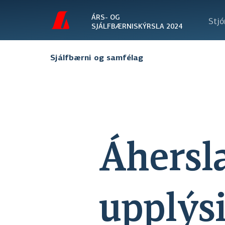
ÁRS- OG
Stjó
SJÁLFBÆRNISKÝRSLA 2024
Sjálfbærni og samfélag
Áhersl
upplýs