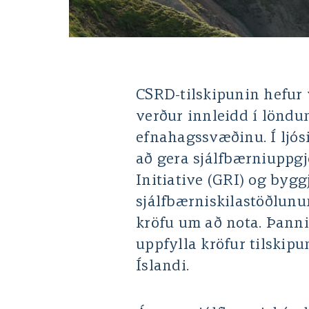
CSRD-tilskipunin hefur
verður innleidd í löndu
efnahagssvæðinu. Í ljós
að gera sjálfbærniuppgj
Initiative (GRI) og bygg
sjálfbærniskilastöðlunu
kröfu um að nota. Þannig
uppfylla kröfur tilskip
Íslandi.