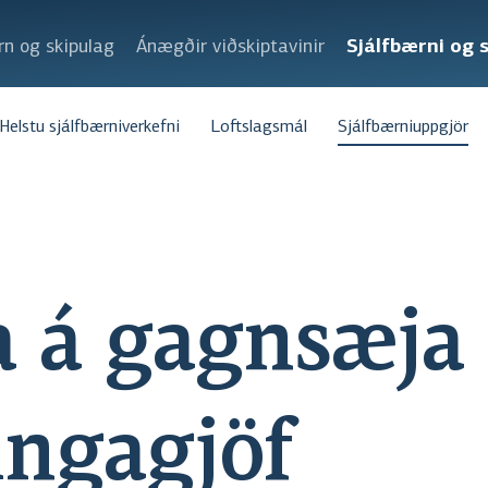
rn og skipulag
Ánægðir viðskiptavinir
Sjálfbærni og 
Helstu sjálfbærniverkefni
Loftslagsmál
Sjálfbærniuppgjör
a á gagnsæja
ingagjöf