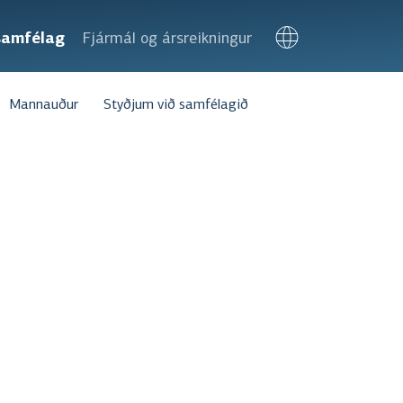
samfélag
Fjármál og ársreikningur
Mannauður
Styðjum við samfélagið