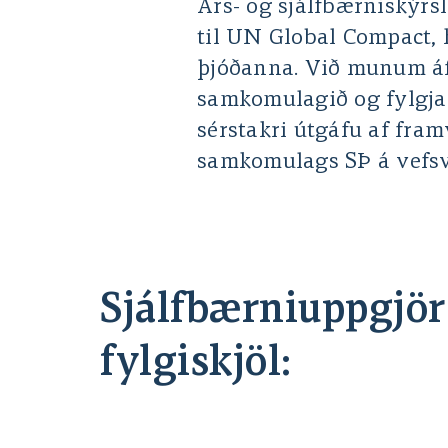
Árs- og sjálfbærniskýrs
til UN Global Compact
þjóðanna. Við munum áf
samkomulagið og fylgja
sérstakri útgáfu af fra
samkomulags SÞ á vefsv
Sjálfbærniuppgjör 
fylgiskjöl: