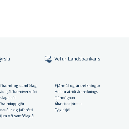
ýrslu
Vefur Landsbankans
lfbærni og samfélag
Fjármál og ársreikningur
stu sjálfbærniverkefni
Helstu atriði ársreiknings
tslagsmál
Fjármögnun
lfbærniuppgjör
Áhættustjórnun
nauður og jafnrétti
Fylgiskjöl
ðjum við samfélagið