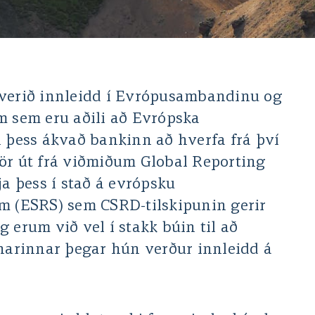
 verið innleidd í Evrópusambandinu og
m sem eru aðili að Evrópska
i þess ákvað bankinn að hverfa frá því
ör út frá viðmiðum Global Reporting
ja þess í stað á evrópsku
m (ESRS) sem CSRD-tilskipunin gerir
 erum við vel í stakk búin til að
unarinnar þegar hún verður innleidd á