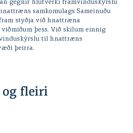
lan gegnir hlutverki framvinduskýrslu
, hnattræns samkomulags Sameinuðu
ram styðja við hnattræna
 viðmiðum þess. Við skilum einnig
mvinduskýrslu til hnattræns
æði þeirra.
og fleiri