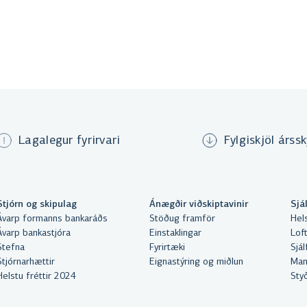
Lagalegur fyrirvari
Fylgiskjöl árssk
Stjórn og skipulag
Ánægðir viðskiptavinir
Sjá
Ávarp formanns bankaráðs
Stöðug framför
Hel
Ávarp bankastjóra
Einstaklingar
Lof
Stefna
Fyrirtæki
Sjá
Stjórnarhættir
Eignastýring og miðlun
Man
Helstu fréttir 2024
Sty