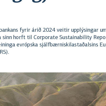
ankans fyrir árið 2024 veitir upplýsingar u
a sinn horft til Corporate Sustainability Rep
eininga evrópska sjálfbærniskilastaðalsins E
RS).