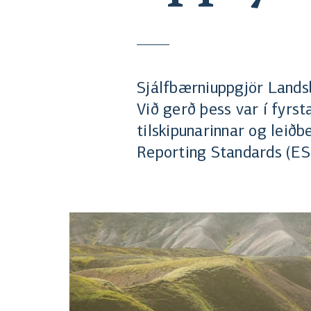
Sjálfbærniuppgjör Landsb
Við gerð þess var í fyrst
tilskipunarinnar og leiðb
Reporting Standards (ES