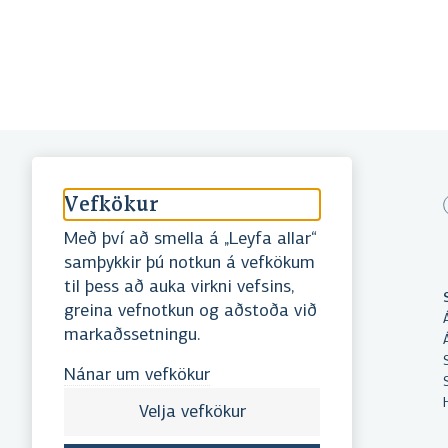
Vefkökur
Með því að smella á „Leyfa allar“
samþykkir þú notkun á vefkökum
til þess að auka virkni vefsins,
Landsbankinn hf.
greina vefnotkun og aðstoða við
Reykjastræti 6, 101 Reykjavík
markaðssetningu.
Kt. 471008-0280
Swift/BIC: NBIIISRE
Nánar um vefkökur
Sími:
410 4000
landsbankinn@landsbankinn.is
Velja vefkökur