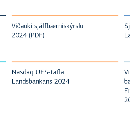
Viðauki sjálfbærniskýrslu
S
2024 (PDF)
L
Nasdaq UFS-tafla
V
Landsbankans 2024
b
Fr
2