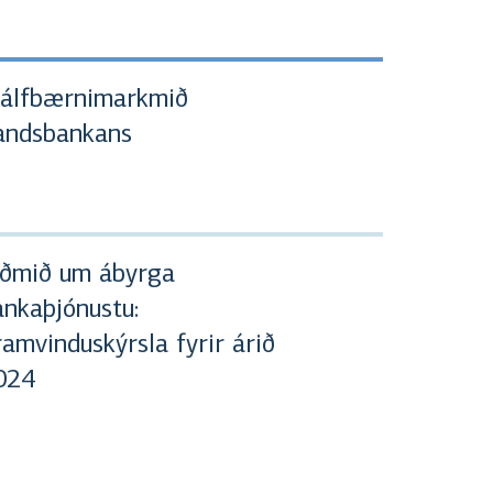
jálfbærnimarkmið
andsbankans
iðmið um ábyrga
ankaþjónustu:
amvinduskýrsla fyrir árið
024