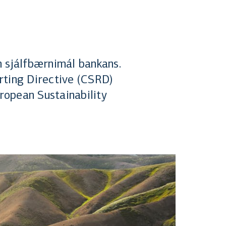
m sjálfbærnimál bankans.
orting Directive (CSRD)
uropean Sustainability