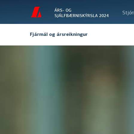
ÁRS- OG
Stjór
SJÁLFBÆRNISKÝRSLA 2024
Fjármál og ársreikningur