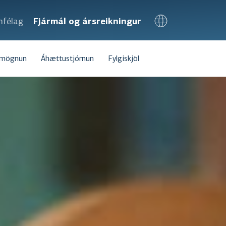
mfélag
Fjármál og ársreikningur
rmögnun
Áhættustjórnun
Fylgiskjöl