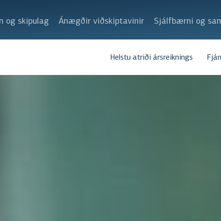
n og skipulag
Ánægðir viðskiptavinir
Sjálfbærni og sa
Helstu atriði ársreiknings
Fjá